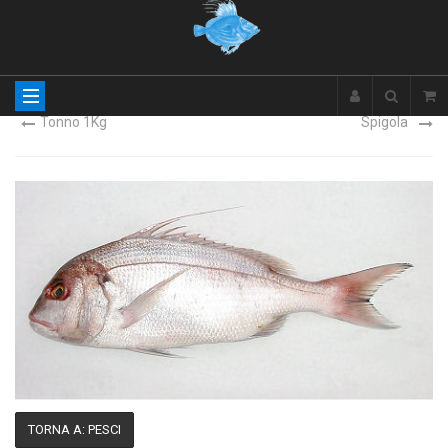
Tonno 1Kg
Spigola
TORNA A: PESCI